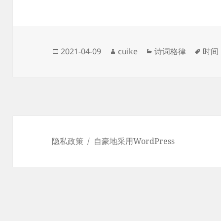
发
作
分
标
2021-04-09
cuike
诗词格律
时间
布
者
类
签
于
隐私政策
自豪地采用WordPress