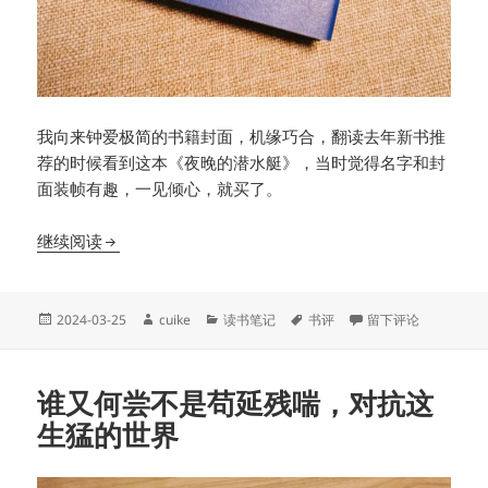
我向来钟爱极简的书籍封面，机缘巧合，翻读去年新书推
荐的时候看到这本《夜晚的潜水艇》，当时觉得名字和封
面装帧有趣，一见倾心，就买了。
宁静心安，才是真正美好生活状态
继续阅读
发
作
分
标
于宁静心安，才是真
2024-03-25
cuike
读书笔记
书评
留下评论
布
者
类
签
于
谁又何尝不是苟延残喘，对抗这
生猛的世界