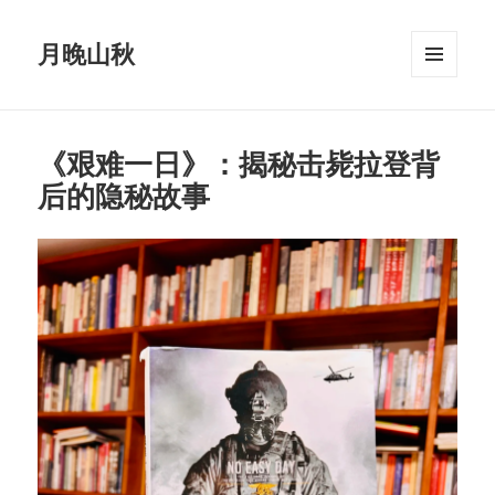
月晚山秋
菜单和
挂件
《艰难一日》：揭秘击毙拉登背
后的隐秘故事