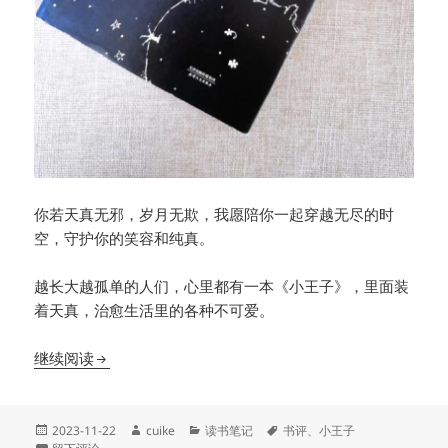
你若天真无邪，岁月无欺，我愿陪你一起穿越无尽的时
空，守护你的笑容和纯真。
越长大越孤单的人们，心里都有一本《小王子》，里面装
着天真，治愈生活里的各种不可爱。
成年人看《小王子》总会感到淡淡的悲伤
继续阅读
发
作
分
标
2023-11-22
cuike
读书笔记
书评
、
小王子
布
于成年人看《小王子》总会感到淡淡的悲伤
者
类
签