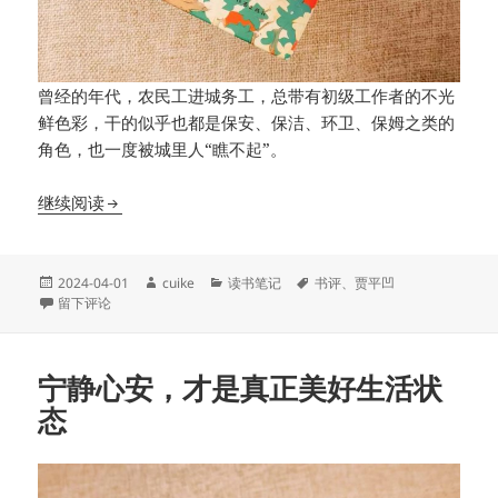
曾经的年代，农民工进城务工，总带有初级工作者的不光
鲜色彩，干的似乎也都是保安、保洁、环卫、保姆之类的
角色，也一度被城里人“瞧不起”。
从“农民工”到“城里人”隔着万重山河
继续阅读
发
作
分
标
2024-04-01
cuike
读书笔记
书评
、
贾平凹
布
于从“农民工”到“城里人”隔着万重山河
者
类
签
留下评论
于
宁静心安，才是真正美好生活状
态