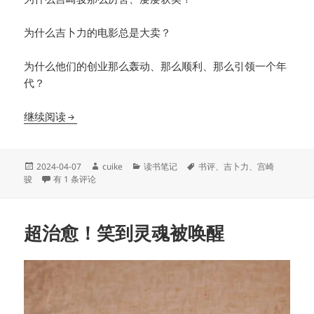
为什么吉卜力的电影总是大卖？
为什么他们的创业那么轰动、那么顺利、那么引领一个年
代？
吉卜力粉丝不可错过的一本书
继续阅读
发
作
分
标
2024-04-07
cuike
读书笔记
书评
、
吉卜力
、
宫崎
布
吉卜力粉丝不可错过的一本书
者
类
签
骏
有 1 条评论
于
超治愈！笑到灵魂被唤醒