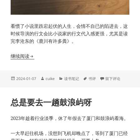
看惯了小说里跌宕起伏的人生，会情不自已的陷进去，这
时候导演的行文会比小说家的行文代入感更强，尤其是读
完李沧东的《鹿川有许多粪》。
谁又何尝不是苟延残喘，对抗这生猛的世界
继续阅读
发
作
分
标
于谁又何尝不是苟延
2024-01-07
cuike
读书笔记
书评
留下评论
布
者
类
签
于
总是要去一趟鼓浪屿呀
2023年趁着行业淡季，休了年假去了厦门和鼓浪屿看海。
一大早赶往机场，没想到飞机却晚点了，等到了厦门已经