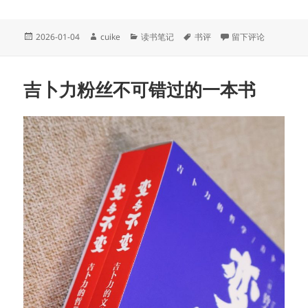
发
作
分
标
于《艰难一日》：揭
2026-01-04
cuike
读书笔记
书评
留下评论
布
者
类
签
于
吉卜力粉丝不可错过的一本书