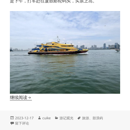
是下午，打车赶往厦鼓邮轮码头，买票上岛。
总是要去一趟鼓浪屿呀
继续阅读
发
作
分
标
2023-12-17
cuike
游记观光
旅游
、
鼓浪屿
布
于总是要去一趟鼓浪屿呀
者
类
签
留下评论
于