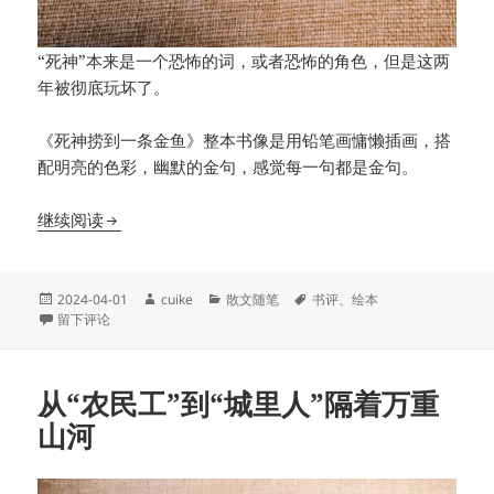
“死神”本来是一个恐怖的词，或者恐怖的角色，但是这两
年被彻底玩坏了。
《死神捞到一条金鱼》整本书像是用铅笔画慵懒插画，搭
配明亮的色彩，幽默的金句，感觉每一句都是金句。
超治愈！笑到灵魂被唤醒
继续阅读
发
作
分
标
2024-04-01
cuike
散文随笔
书评
、
绘本
布
于超治愈！笑到灵魂被唤醒
者
类
签
留下评论
于
从“农民工”到“城里人”隔着万重
山河