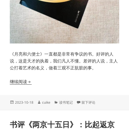
《月亮和六便士》一直都是非常有争议的书。好评的人
说，这是天才的执着，我们凡人不懂。差评的人说，主人
公打着艺术的名义，做着三观不正肮脏的事。
书评《月亮和六便士》：突破了我的认知防线
继续阅读
发
作
分
于书评《月亮和六便士》：突
2023-10-18
cuike
读书笔记
留下评论
布
者
类
于
书评《两京十五日》：比起返京