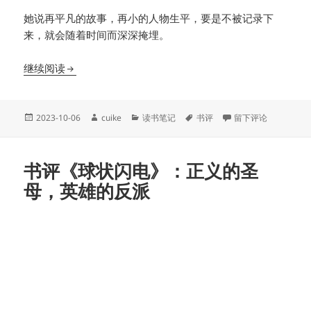
她说再平凡的故事，再小的人物生平，要是不被记录下
来，就会随着时间而深深掩埋。
书评《秋园》：一位80岁老奶奶提笔写下自己母亲的
继续阅读
发
作
分
标
于书评《秋园》：一
2023-10-06
cuike
读书笔记
书评
留下评论
布
者
类
签
于
书评《球状闪电》：正义的圣
母，英雄的反派