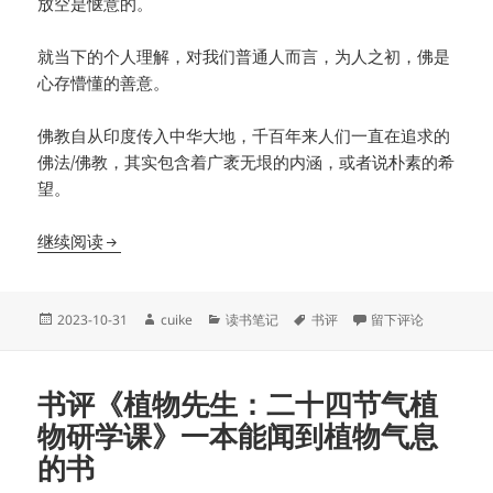
放空是惬意的。
就当下的个人理解，对我们普通人而言，为人之初，佛是
心存懵懂的善意。
佛教自从印度传入中华大地，千百年来人们一直在追求的
佛法/佛教，其实包含着广袤无垠的内涵，或者说朴素的希
望。
书评《佛法真义》：终于解开了普通人的拜佛疑惑
继续阅读
发
作
分
标
于书评《佛法真义》
2023-10-31
cuike
读书笔记
书评
留下评论
布
者
类
签
于
书评《植物先生：二十四节气植
物研学课》一本能闻到植物气息
的书