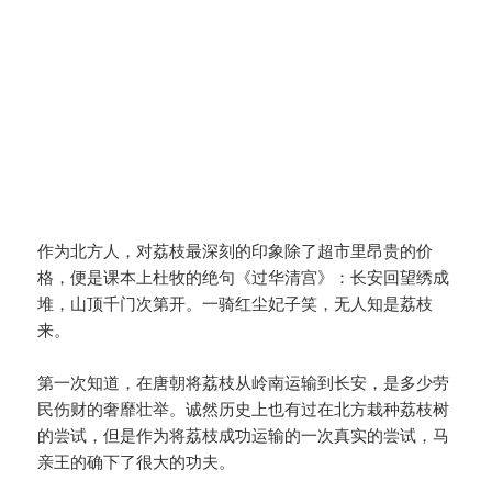
作为北方人，对荔枝最深刻的印象除了超市里昂贵的价
格，便是课本上杜牧的绝句《过华清宫》：长安回望绣成
堆，山顶千门次第开。一骑红尘妃子笑，无人知是荔枝
来。
第一次知道，在唐朝将荔枝从岭南运输到长安，是多少劳
民伤财的奢靡壮举。诚然历史上也有过在北方栽种荔枝树
的尝试，但是作为将荔枝成功运输的一次真实的尝试，马
亲王的确下了很大的功夫。