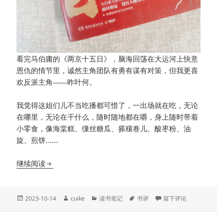
看完马伯庸的《两京十五日》，脑海回荡在大运河上快意
恩仇的情节里，诚然主角团队有勇有谋有对策，但我更喜
欢反派主角——昨叶何。
我觉得这姐们儿不当吃播都可惜了，一出场就在吃，无论
在哪里，无论在干什么，随时随地都在嚼，身上随时带着
小零食，像海棠糕、缫丝糖瓜、搽穰卷儿、酸枣粉、油
旋、煎饼……
书评《两京十五日》：比起返京四人组，我更喜欢反
继续阅读
发
作
分
标
于书评《两京十五日
2023-10-14
cuike
读书笔记
书评
留下评论
布
者
类
签
于