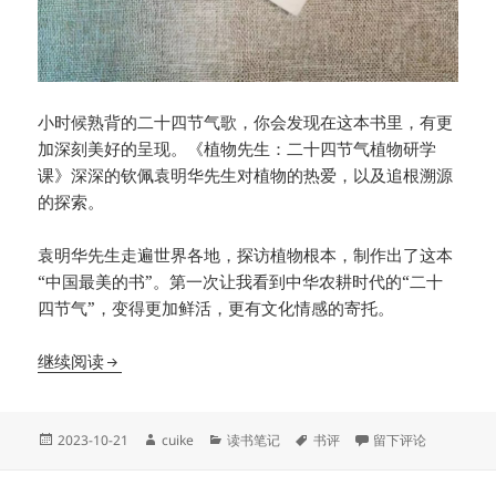
小时候熟背的二十四节气歌，你会发现在这本书里，有更
加深刻美好的呈现。《植物先生：二十四节气植物研学
课》深深的钦佩袁明华先生对植物的热爱，以及追根溯源
的探索。
袁明华先生走遍世界各地，探访植物根本，制作出了这本
“中国最美的书”。第一次让我看到中华农耕时代的“二十
四节气”，变得更加鲜活，更有文化情感的寄托。
书评《植物先生：二十四节气植物研学课》一本能闻
继续阅读
发
作
分
标
于书评《植物先生：
2023-10-21
cuike
读书笔记
书评
留下评论
布
者
类
签
于