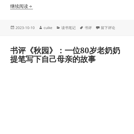
书评《长安的荔枝》：明知是「套路」却不得不硬着
继续阅读
发
作
分
标
于书评《长安的荔枝
2023-10-10
cuike
读书笔记
书评
留下评论
布
者
类
签
于
书评《秋园》：一位80岁老奶奶
提笔写下自己母亲的故事