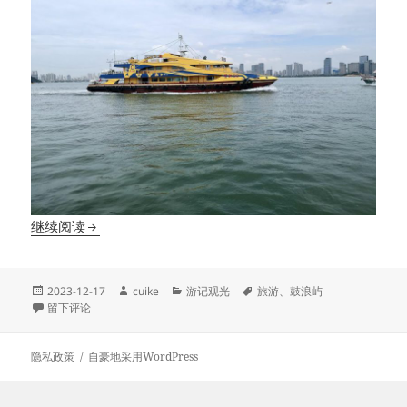
总是要去一趟鼓浪屿呀
继续阅读
发
作
分
标
2023-12-17
cuike
游记观光
旅游
、
鼓浪屿
布
于总是要去一趟鼓浪屿呀
者
类
签
留下评论
于
隐私政策
自豪地采用WordPress